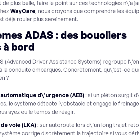
 de plus belle, faire le point sur ces technologies n\’a j
Chez
WayCare
, nous croyons que comprendre les équi
st déjà rouler plus sereinement.
èmes ADAS : des boucliers
s à bord
 (Advanced Driver Assistance Systems) regroupe l\’e
à la conduite embarqués. Concrètement, qu\’est-ce qu
en ?
 automatique d\’urgence (AEB)
: si un piéton surgit 
es, le système détecte l\’obstacle et engage le freinage
s ayez eu le temps de réagir.
 de voie (LKA)
: sur autoroute lors d\’un long trajet ret
système corrige discrètement la trajectoire si vous dér