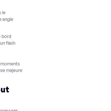
 le
e angle
e bord
 un flash
es moments
use majeure
out
anoeuvres