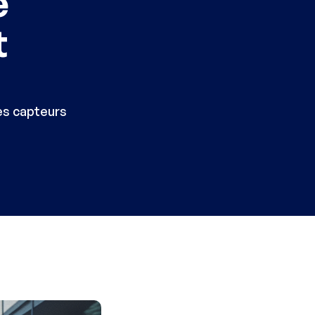
e
t
es capteurs