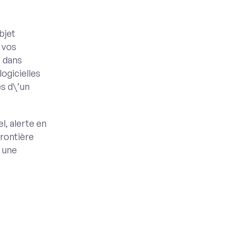
bjet
 vos
t dans
logicielles
s d\’un
l, alerte en
frontière
 une