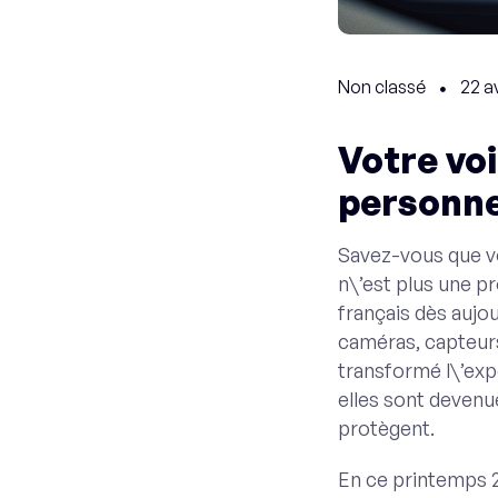
Non classé
22 a
Votre voi
personne
Savez-vous que vo
n\’est plus une pr
français dès auj
caméras, capteurs
transformé l\’exp
elles sont devenu
protègent.
En ce printemps 20