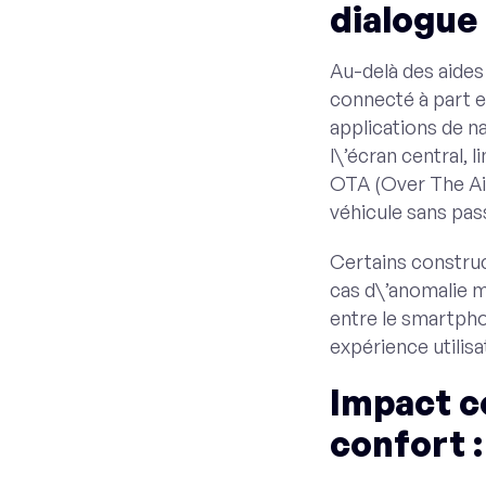
dialogue
Au-delà des aides 
connecté à part e
applications de n
l\’écran central, 
OTA (Over The Air
véhicule sans pass
Certains construc
cas d\’anomalie m
entre le smartph
expérience utilisat
Impact co
confort :