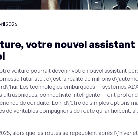
vril 2026
ture, votre nouvel assistant
l
tre voiture pourrait devenir votre nouvel assistant pe
omesse futuriste : c\’est la réalité de millions d\’automo
ourd\’hui. Les technologies embarquées — systèmes AD
 ultrasoniques, connectivité intelligente — ont profo
érience de conduite. Loin d\’être de simples options ma
es de véritables compagnons de route qui anticipent, al
25, alors que les routes se repeuplent après l\’hiver et