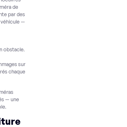
améra de
inte par des
 véhicule —
n obstacle.
ommages sur
arés chaque
améras
rés — une
le.
iture