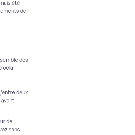
amais été
pements de
nsemble des
e cela
d\’entre deux
 avant
our de
ivez sans