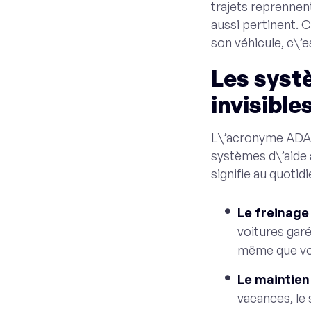
trajets reprennent
aussi pertinent. 
son véhicule, c\’e
Les syst
invisible
L\’acronyme ADAS
systèmes d\’aide 
signifie au quotidi
Le freinage
voitures garé
même que vou
Le maintien
vacances, le 