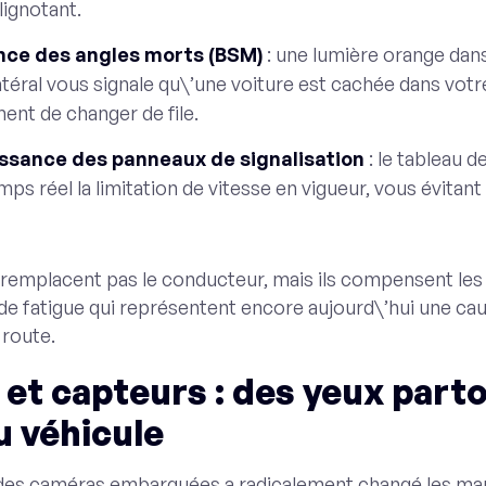
lignotant.
ance des angles morts (BSM)
: une lumière orange dans
atéral vous signale qu\’une voiture est cachée dans votr
nt de changer de file.
ssance des panneaux de signalisation
: le tableau d
mps réel la limitation de vitesse en vigueur, vous évitant
remplacent pas le conducteur, mais ils compensent l
 de fatigue qui représentent encore aujourd\’hui une ca
 route.
et capteurs : des yeux part
u véhicule
n des caméras embarquées a radicalement changé les m