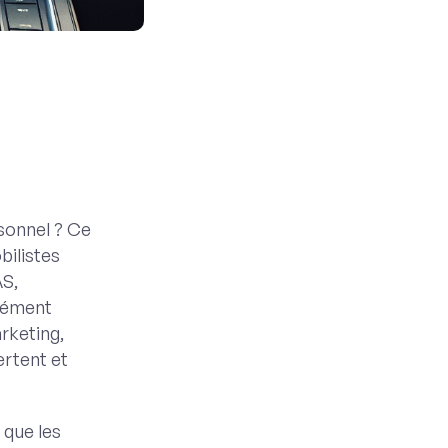
rsonnel ? Ce
bilistes
AS,
ndément
rketing,
ertent et
 que les