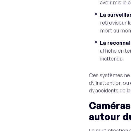
avoir mis le c
La surveill
rétroviseur l
mort au mome
La reconnai
affiche en te
inattendu.
Ces systèmes ne 
d\’inattention ou
d\’accidents de la
Caméras 
autour d
La multiplicatio